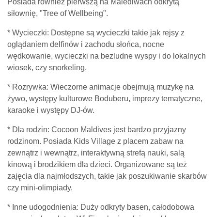
Posiada również pierwszą na Malediwach odkrytą
siłownię, "Tree of Wellbeing".
* Wycieczki: Dostępne są wycieczki takie jak rejsy z
oglądaniem delfinów i zachodu słońca, nocne
wędkowanie, wycieczki na bezludne wyspy i do lokalnych
wiosek, czy snorkeling.
* Rozrywka: Wieczorne animacje obejmują muzykę na
żywo, występy kulturowe Boduberu, imprezy tematyczne,
karaoke i występy DJ-ów.
* Dla rodzin: Cocoon Maldives jest bardzo przyjazny
rodzinom. Posiada Kids Village z placem zabaw na
zewnątrz i wewnątrz, interaktywną strefą nauki, salą
kinową i brodzikiem dla dzieci. Organizowane są też
zajęcia dla najmłodszych, takie jak poszukiwanie skarbów
czy mini-olimpiady.
* Inne udogodnienia: Duży odkryty basen, całodobowa